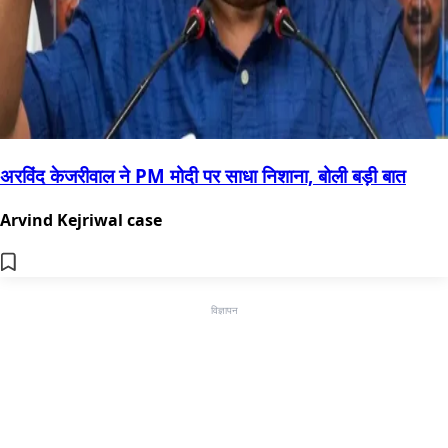
अरविंद केजरीवाल ने PM मोदी पर साधा निशाना, बोली बड़ी बात
Arvind Kejriwal case
विज्ञापन