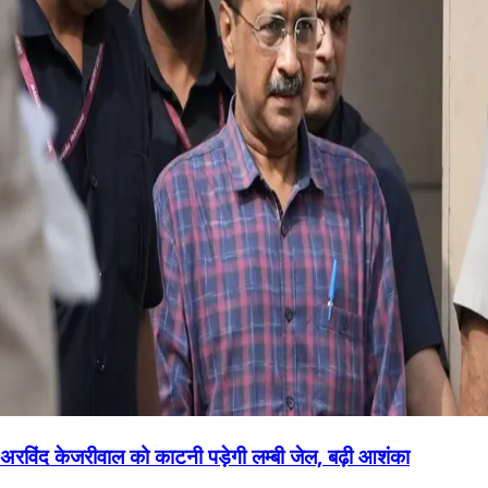
अरविंद केजरीवाल को काटनी पड़ेगी लम्बी जेल, बढ़ी आशंका