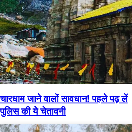
चारधाम जाने वालों सावधान! पहले पढ़ लें
पुलिस की ये चेतावनी