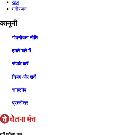
खेल
मनोरंजन
कानूनी
गोपनीयता नीति
हमारे बारे में
संपर्क करें
नियम और शर्तें
साइटमैप
प्रश्नोत्तर
हमें फ़ॉलो करें