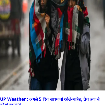
UP Weather : अगले 5 दिन सावधान! ओले-बारिश, तेज हवा से
बढ़ेगी कंपकंपी