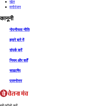
खेल
मनोरंजन
कानूनी
गोपनीयता नीति
हमारे बारे में
संपर्क करें
नियम और शर्तें
साइटमैप
प्रश्नोत्तर
हमें फ़ॉलो करें