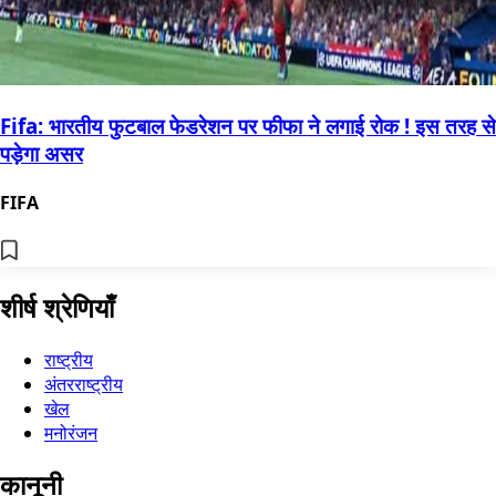
Fifa: भारतीय फुटबाल फेडरेशन पर फीफा ने लगाई रोक ! इस तरह से
पड़ेगा असर
FIFA
शीर्ष श्रेणियाँ
राष्ट्रीय
अंतरराष्ट्रीय
खेल
मनोरंजन
कानूनी