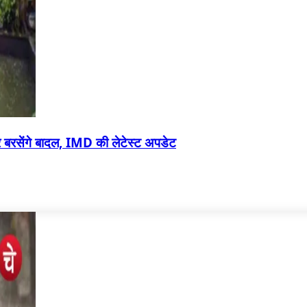
 बरसेंगे बादल, IMD की लेटेस्ट अपडेट