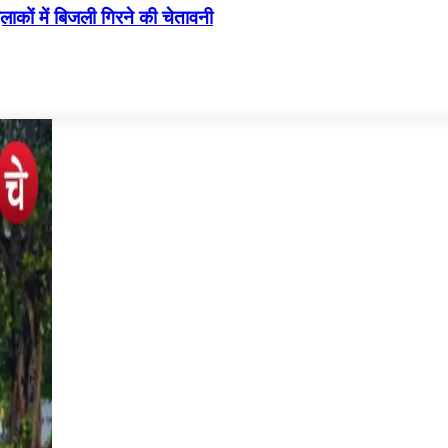
कों में बिजली गिरने की चेतावनी