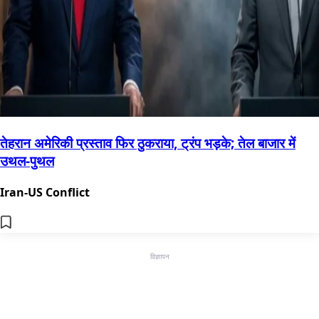
तेहरान अमेरिकी प्रस्ताव फिर ठुकराया, ट्रंप भड़के; तेल बाजार में
उथल-पुथल
Iran-US Conflict
विज्ञापन