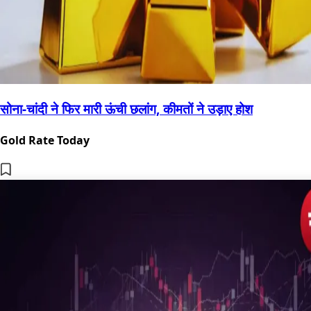
सोना-चांदी ने फिर मारी ऊंची छलांग, कीमतों ने उड़ाए होश
Gold Rate Today