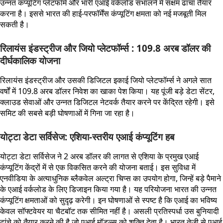
उन्नत कंप्यूटिंग प्लेटफॉर्म और भारी एआई वर्कलोड संभालने में सक्षम ढांचा तैयार
करना है। इससे भारत की हाई-परफॉर्मेंस कंप्यूटिंग क्षमता को नई मजबूती मिल
सकती है।
रिलायंस इंडस्ट्रीज और जियो प्लेटफॉर्म्स : 109.8 अरब डॉलर की
दीर्घकालिक योजना
रिलायंस इंडस्ट्रीज और उसकी डिजिटल इकाई जियो प्लेटफॉर्म्स ने अगले सात
वर्षों में 109.8 अरब डॉलर निवेश का खाका पेश किया। यह पूंजी बड़े डेटा सेंटर,
क्लाउड सेवाओं और उन्नत डिजिटल नेटवर्क तैयार करने पर केंद्रित रहेगी। इसे
समिट की सबसे बड़ी घोषणाओं में गिना जा रहा है।
योट्टा डेटा सर्विसेज: एशिया-स्तरीय एआई कंप्यूटिंग हब
योट्टा डेटा सर्विसेज ने 2 अरब डॉलर की लागत से एशिया के प्रमुख एआई
कंप्यूटिंग केंद्रों में से एक विकसित करने की योजना बताई। इस सुविधा में
एनवीडिया के अत्याधुनिक ब्लैकवेल अल्ट्रा चिप्स का उपयोग होगा, जिन्हें बड़े पैमाने
के एआई वर्कलोड के लिए डिजाइन किया गया है। यह परियोजना भारत की उन्नत
कंप्यूटिंग क्षमताओं को सुदृढ़ करेगी। इन घोषणाओं से स्पष्ट है कि एआई का भविष्य
केवल सॉफ्टवेयर या चैटबॉट तक सीमित नहीं है। असली प्रतिस्पर्धा उस बुनियादी
ढांचे को तैयार करने की है जो एआई मॉडल्स को शक्ति देता है। भारत तेजी से एआई